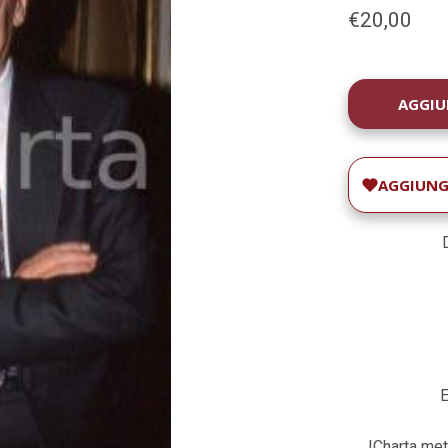
€20,00
DISPONIBILIT
ATTUALE:
AGGIUNGI
E
ICharta met