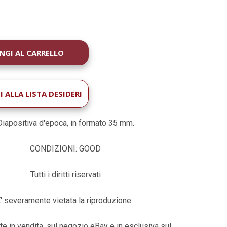
À
 ALLA LISTA DESIDERI
Diapositiva d'epoca, in formato 35 mm.
CONDIZIONI: GOOD
Tutti i diritti riservati
' severamente vietata la riproduzione.
te in vendita, sul negozio eBay e in esclusiva sul