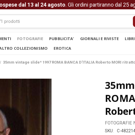
ospese dal 13 al 24 agosto
. Gli ordini partiranno dal 25 
MENTI
FOTOGRAFIE
PUBBLICITA'
GIORNALI E RIVISTE
LIBR
ALTRO COLLEZIONISMO
EROTICA
35mm vintage slide* 1997 ROMA BANCA D'ITALIA Roberto MORI ritratto
35mm 
ROMA 
Robert
FOTOGRAFIE
SKU:
C-48221