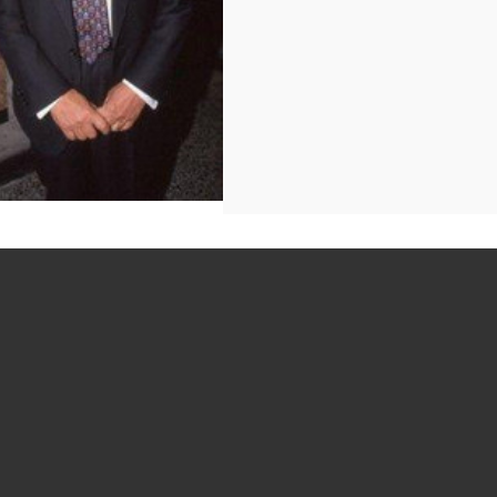
ntage slide* 1997 ROMA
D'ITALIA Roberto MORI
(2)
AGGIUNGI AL CARRELLO