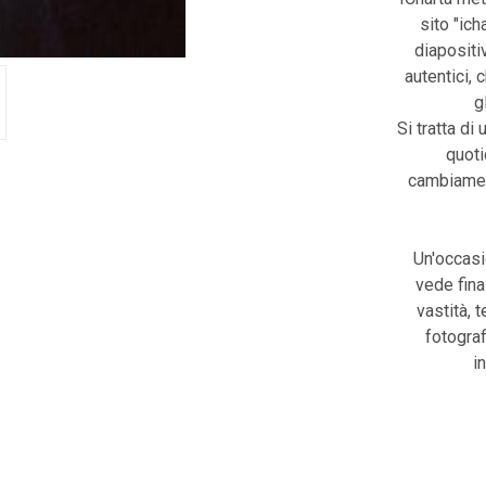
sito "ic
diapositiv
autentici, 
g
Si tratta di 
quoti
cambiament
Un'occasi
vede fina
vastità, 
fotograf
i