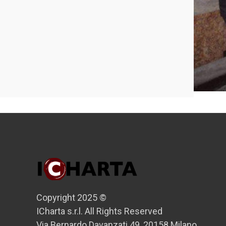
35mm vi
BANCA 
ritratto 
€20,00
Copyright 2025 ©
ICharta s.r.l. All Rights Reserved
Via Bernardo Davanzati 49, 20158 Milano