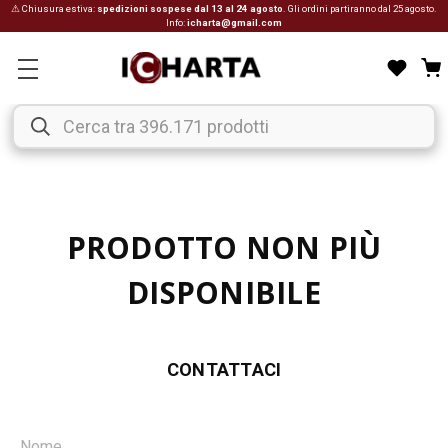
⚠ Chiusura estiva:
spedizioni sospese dal 13 al 24 agosto
. Gli ordini partiranno dal 25 agosto.
Info:
icharta@gmail.com
PRODOTTO NON PIÙ
DISPONIBILE
CONTATTACI
Nome