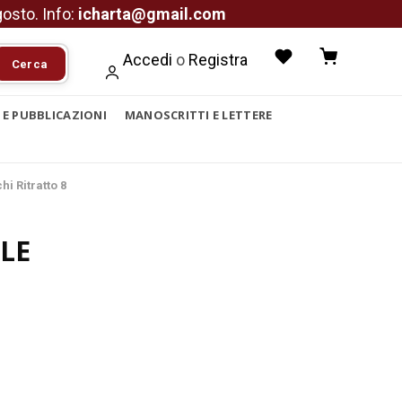
agosto. Info:
icharta@gmail.com
Accedi
o
Registra
Cerca
I E PUBBLICAZIONI
MANOSCRITTI E LETTERE
i Ritratto 8
LE