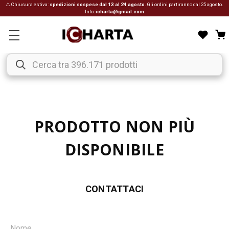
⚠ Chiusura estiva:
spedizioni sospese dal 13 al 24 agosto
. Gli ordini partiranno dal 25 agosto.
Info:
icharta@gmail.com
PRODOTTO NON PIÙ
DISPONIBILE
CONTATTACI
Nome