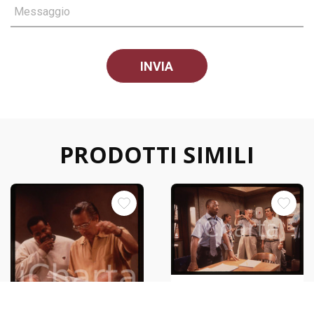
Messaggio
PRODOTTI SIMILI
35mm vintage slide* 1997
TWELVE ANGRY MEN William
FRIEDKIN Courtney B.VANCE