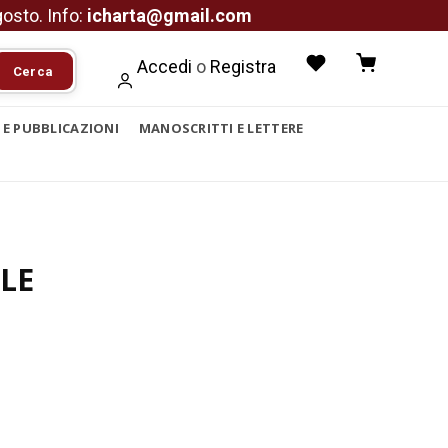
agosto. Info:
icharta@gmail.com
Accedi
o
Registra
Cerca
I E PUBBLICAZIONI
MANOSCRITTI E LETTERE
)
LE