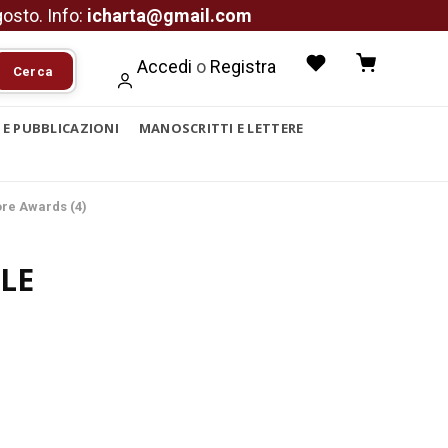
agosto. Info:
icharta@gmail.com
Accedi
o
Registra
Cerca
I E PUBBLICAZIONI
MANOSCRITTI E LETTERE
ore Awards (4)
LE