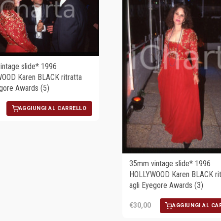
ntage slide* 1996
OOD Karen BLACK ritratta
egore Awards (5)
AGGIUNGI AL CARRELLO
35mm vintage slide* 1996
HOLLYWOOD Karen BLACK rit
agli Eyegore Awards (3)
€30,00
AGGIUNGI AL CA