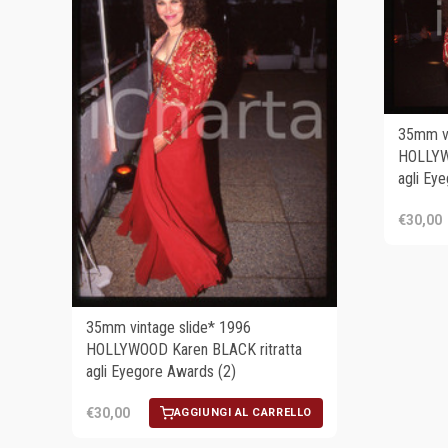
35mm vi
HOLLYW
agli Ey
€30,00
35mm vintage slide* 1996
HOLLYWOOD Karen BLACK ritratta
agli Eyegore Awards (2)
€30,00
AGGIUNGI AL CARRELLO