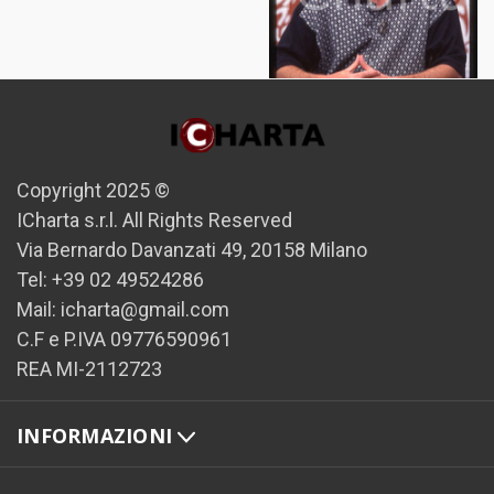
35mm vintage slide* 1996
Festival di VENEZIA Aidan
Copyright 2025 ©
QUINN Ritratto dell'attore *4
ICharta s.r.l. All Rights Reserved
€20,00
Via Bernardo Davanzati 49, 20158 Milano
Tel: +39 02 49524286
Mail: icharta@gmail.com
C.F e P.IVA 09776590961
REA MI-2112723
INFORMAZIONI