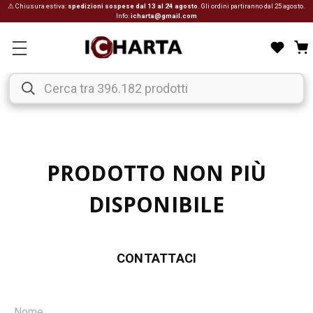
⚠ Chiusura estiva:
spedizioni sospese dal 13 al 24 agosto
. Gli ordini partiranno dal 25 agosto.
Info:
icharta@gmail.com
PRODOTTO NON PIÙ
DISPONIBILE
CONTATTACI
Nome