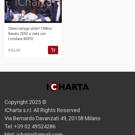
35mm vintage slide* 1990ca
Renato ZERO a cena con
Loredana BERTE'
€32,00
Copyright 2025 ©
ICharta s.r.l. All Rights Reserved
Via Bernardo Davanzati 49, 20158 Milano
Tel: +39 02 49524286
Mail: icharta@gmail.com