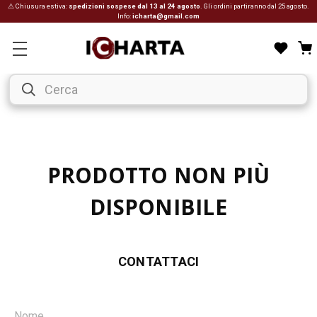
⚠ Chiusura estiva:
spedizioni sospese dal 13 al 24 agosto
. Gli ordini partiranno dal 25 agosto.
Info:
icharta@gmail.com
PRODOTTO NON PIÙ
DISPONIBILE
CONTATTACI
Nome