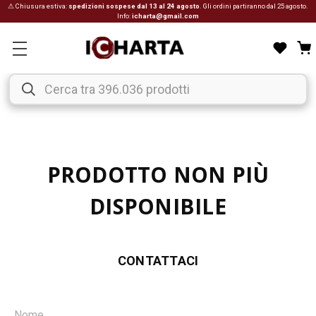
⚠ Chiusura estiva:
spedizioni sospese dal 13 al 24 agosto
. Gli ordini partiranno dal 25 agosto.
Info:
icharta@gmail.com
PRODOTTO NON PIÙ
DISPONIBILE
CONTATTACI
Nome