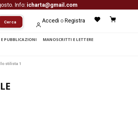
agosto. Info:
icharta@gmail.com
Accedi
o
Registra
Cerca
I E PUBBLICAZIONI
MANOSCRITTI E LETTERE
 stilista 1
LE