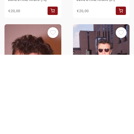
€20,00
€20,00
35mm vintage slide* 1995ca
35mm vintage slide* 1995ca
David BYRNE ritratto (26)
David BYRNE ritratto (16)