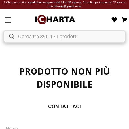
⚠ Chiusura estiva:
spedizioni sospese dal 13 al 24 agosto
. Gli ordini partiranno dal 25 agosto.
Info:
icharta@gmail.com
PRODOTTO NON PIÙ
DISPONIBILE
CONTATTACI
Nome