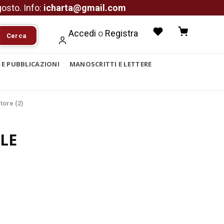
agosto. Info:
icharta@gmail.com
Accedi
o
Registra
Cerca
I E PUBBLICAZIONI
MANOSCRITTI E LETTERE
tore (2)
LE