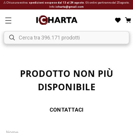
⚠ Chiusura estiva:
spedizioni sospese dal 13 al 24 agosto
. Gli ordini partiranno dal 25 agosto.
Info:
icharta@gmail.com
PRODOTTO NON PIÙ
DISPONIBILE
CONTATTACI
Nome