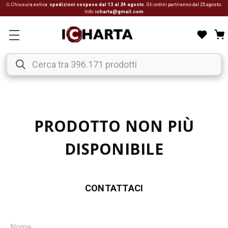
⚠ Chiusura estiva:
spedizioni sospese dal 13 al 24 agosto
. Gli ordini partiranno dal 25 agosto.
Info:
icharta@gmail.com
PRODOTTO NON PIÙ
DISPONIBILE
CONTATTACI
Nome