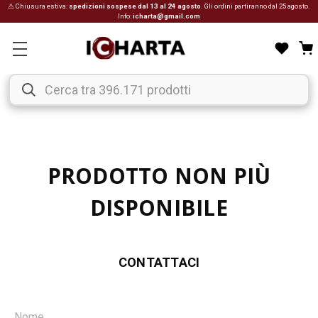
⚠ Chiusura estiva:
spedizioni sospese dal 13 al 24 agosto
. Gli ordini partiranno dal 25 agosto.
Info:
icharta@gmail.com
PRODOTTO NON PIÙ
DISPONIBILE
CONTATTACI
Nome