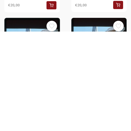
€20,00
€20,00
35mm vintage slide* 1995 NINE
35mm vintage slide* 1995 NINE
MONTHS Hugh GRANT Tom
MONTHS Hugh GRANT Tom
ARNOLD Scena del film (1)
ARNOLD Scena del film (2)
€20,00
€20,00