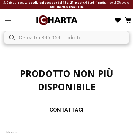
⚠ Chiusura estiva:
spedizioni sospese dal 13 al 24 agosto
. Gli ordini partiranno dal 25 agosto.
Info:
icharta@gmail.com
PRODOTTO NON PIÙ
DISPONIBILE
CONTATTACI
Nome