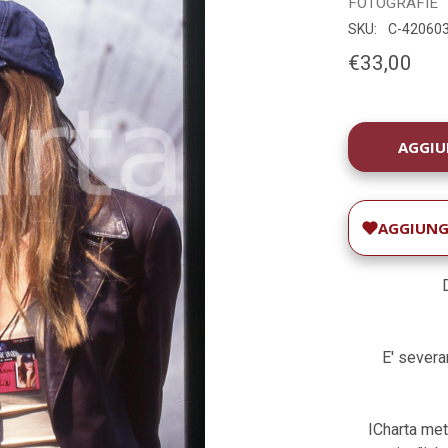
FOTOGRAFIE
SKU:
C-42060
€33,00
DISPONIBILIT
ATTUALE:
AGGIUNGI
E' severam
ICharta met