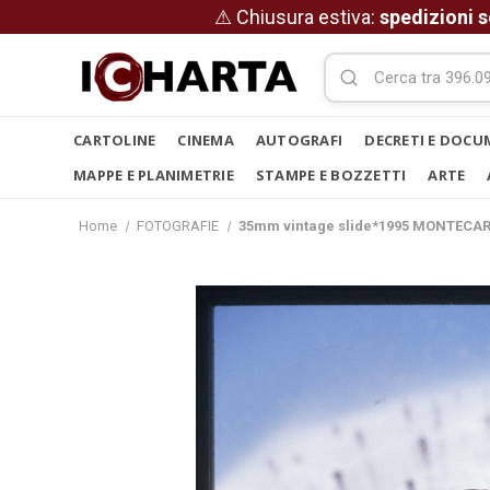
⚠ Chiusura estiva:
spedizioni s
CARTOLINE
CINEMA
AUTOGRAFI
DECRETI E DOCU
MAPPE E PLANIMETRIE
STAMPE E BOZZETTI
ARTE
Home
FOTOGRAFIE
35mm vintage slide*1995 MONTECAR