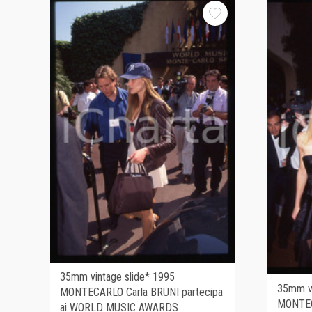
35mm vintage slide* 1995
35mm vi
MONTECARLO Carla BRUNI partecipa
MONTEC
ai WORLD MUSIC AWARDS