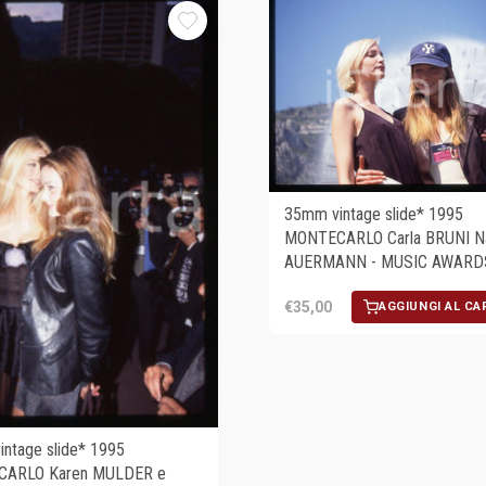
35mm vintage slide* 1995
MONTECARLO Carla BRUNI N
AUERMANN - MUSIC AWARD
€35,00
AGGIUNGI AL CA
ntage slide* 1995
ARLO Karen MULDER e