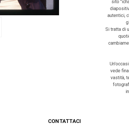
sito "ic
diapositiv
autentici, 
g
Si tratta di 
quoti
cambiament
Un'occasi
vede fina
vastità, 
fotograf
i
CONTATTACI