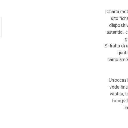
ICharta met
sito "ic
diapositiv
autentici, 
g
Si tratta di 
quoti
cambiament
Un'occasi
vede fina
vastità, 
fotograf
i