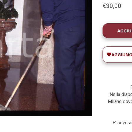
€30,00
DISPONIBILIT
ATTUALE:
AGGIUNGI
Nella diapo
Milano dove
E' severam