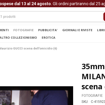
ospese dal 13 al 24 agosto
. Gli ordini partiranno dal 25 
MENTI
FOTOGRAFIE
PUBBLICITA'
GIORNALI E RIVISTE
LIBR
ALTRO COLLEZIONISMO
EROTICA
Maurizio GUCCI scena dell'omicidio (6)
35mm 
MILAN
scena 
FOTOGRAFIE
SKU:
C-41592