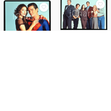
35mm vintage slide*1995 LOIS
35mm vintage slide*1995 LOIS
& CLARK: THE NEW
& CLARK: THE NEW
ADVENTURES OF SUPERMAN - Il
ADVENTURES OF SUPERMAN
cast
(4)
€20,00
€20,00