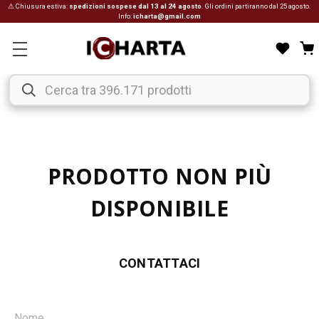
⚠ Chiusura estiva:
spedizioni sospese dal 13 al 24 agosto
. Gli ordini partiranno dal 25 agosto.
Info:
icharta@gmail.com
PRODOTTO NON PIÙ
DISPONIBILE
CONTATTACI
Nome