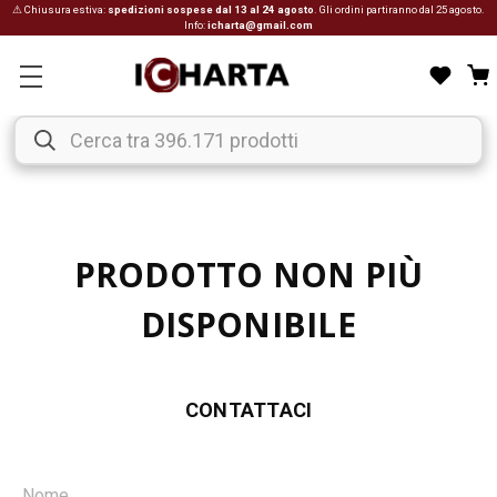
⚠ Chiusura estiva:
spedizioni sospese dal 13 al 24 agosto
. Gli ordini partiranno dal 25 agosto.
Info:
icharta@gmail.com
PRODOTTO NON PIÙ
DISPONIBILE
CONTATTACI
Nome