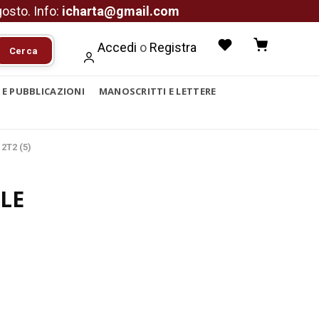
agosto. Info:
icharta@gmail.com
Accedi
o
Registra
Cerca
I E PUBBLICAZIONI
MANOSCRITTI E LETTERE
2T2 (5)
LE