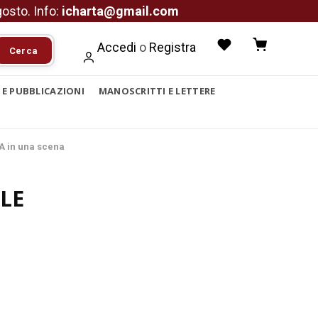
agosto. Info:
icharta@gmail.com
Accedi
o
Registra
Cerca
I E PUBBLICAZIONI
MANOSCRITTI E LETTERE
A in una scena
LE