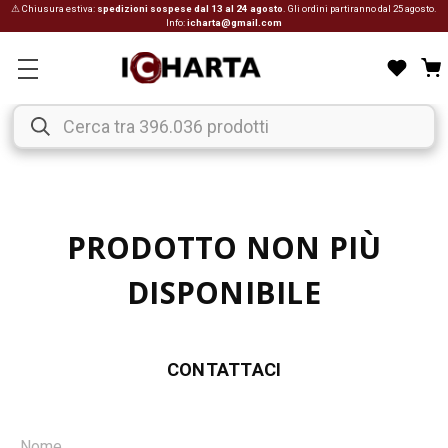
⚠ Chiusura estiva:
spedizioni sospese dal 13 al 24 agosto
. Gli ordini partiranno dal 25 agosto.
Info:
icharta@gmail.com
PRODOTTO NON PIÙ
DISPONIBILE
CONTATTACI
Nome