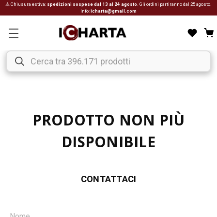
⚠ Chiusura estiva:
spedizioni sospese dal 13 al 24 agosto
. Gli ordini partiranno dal 25 agosto.
Info:
icharta@gmail.com
PRODOTTO NON PIÙ
DISPONIBILE
CONTATTACI
Nome