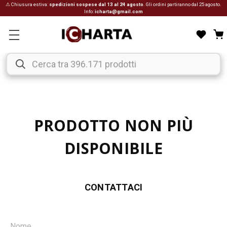
⚠ Chiusura estiva:
spedizioni sospese dal 13 al 24 agosto
. Gli ordini partiranno dal 25 agosto.
Info:
icharta@gmail.com
PRODOTTO NON PIÙ
DISPONIBILE
CONTATTACI
Nome