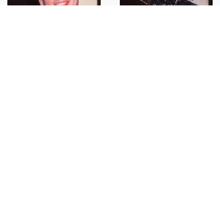
35mm vintage slide* 1994
35mm vintage slide* 1994
MONACO Alexander MALININ ai
MONACO Alexander MALININ ai
WORLD MUSIC AWARDS (4)
WORLD MUSIC AWARDS (1)
€36,00
€35,00
Copyright 2025 ©
ICharta s.r.l. All Rights Reserved
Via Bernardo Davanzati 49, 20158 Milano