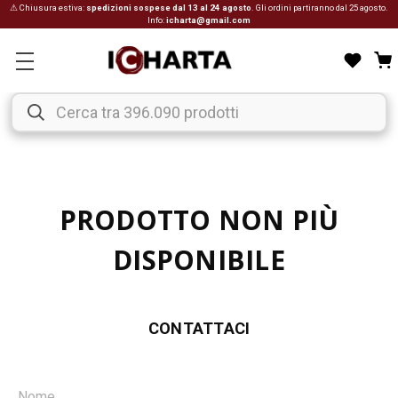
⚠ Chiusura estiva:
spedizioni sospese dal 13 al 24 agosto
. Gli ordini partiranno dal 25 agosto.
Info:
icharta@gmail.com
PRODOTTO NON PIÙ
DISPONIBILE
CONTATTACI
Nome