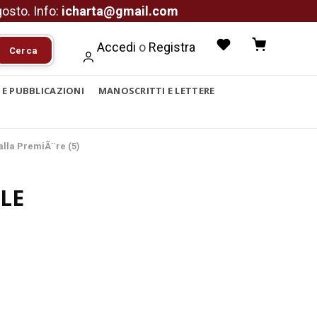
agosto. Info:
icharta@gmail.com
Accedi
o
Registra
Cerca
I E PUBBLICAZIONI
MANOSCRITTI E LETTERE
lla PremiÃ¨re (5)
LE