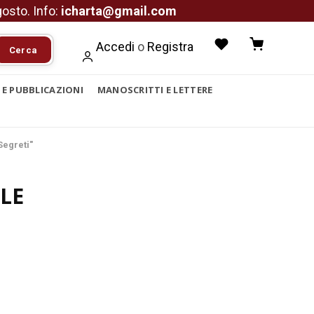
agosto. Info:
icharta@gmail.com
Accedi
o
Registra
Cerca
I E PUBBLICAZIONI
MANOSCRITTI E LETTERE
Segreti"
LE