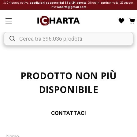
⚠ Chiusura estiva:
spedizioni sospese dal 13 al 24 agosto
. Gli ordini partiranno dal 25 agosto.
Info:
icharta@gmail.com
PRODOTTO NON PIÙ
DISPONIBILE
CONTATTACI
Nome