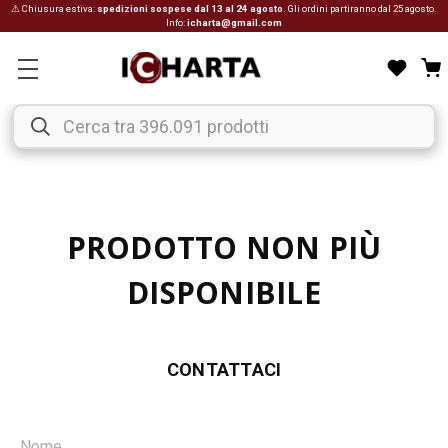
⚠ Chiusura estiva:
spedizioni sospese dal 13 al 24 agosto
. Gli ordini partiranno dal 25 agosto.
Info:
icharta@gmail.com
PRODOTTO NON PIÙ
DISPONIBILE
CONTATTACI
Nome