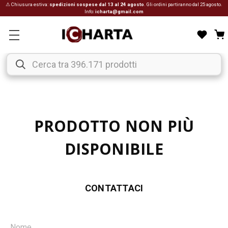
⚠ Chiusura estiva:
spedizioni sospese dal 13 al 24 agosto
. Gli ordini partiranno dal 25 agosto.
Info:
icharta@gmail.com
PRODOTTO NON PIÙ
DISPONIBILE
CONTATTACI
Nome