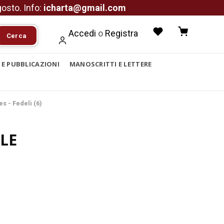
agosto. Info:
icharta@gmail.com
Accedi
o
Registra
Cerca
I E PUBBLICAZIONI
MANOSCRITTI E LETTERE
 - Fedeli (6)
LE