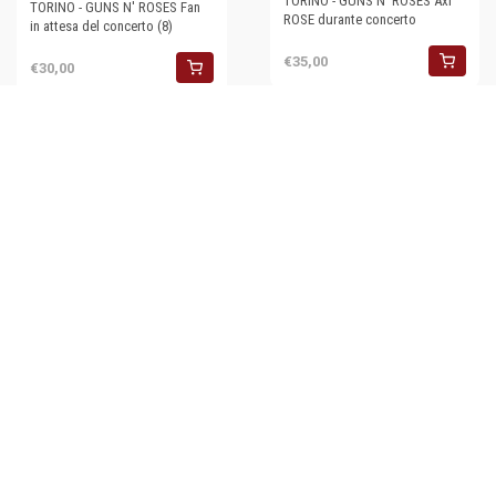
TORINO - GUNS N' ROSES Axl
TORINO - GUNS N' ROSES Fan
ROSE durante concerto
in attesa del concerto (8)
€35,00
€30,00
35mm vintage slide * 1992
TORINO GUNS N' ROSES Fan in
attesa del concerto (4)