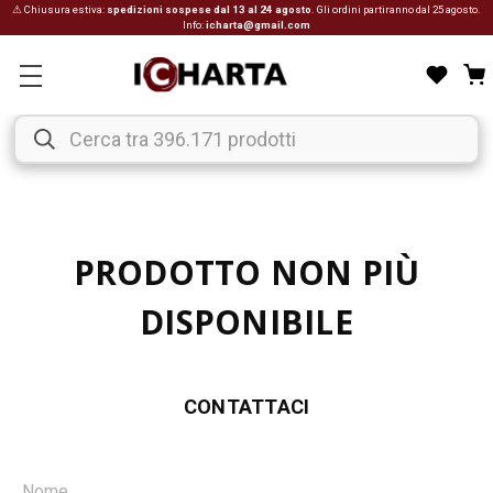
⚠ Chiusura estiva:
spedizioni sospese dal 13 al 24 agosto
. Gli ordini partiranno dal 25 agosto.
Info:
icharta@gmail.com
PRODOTTO NON PIÙ
DISPONIBILE
CONTATTACI
Nome