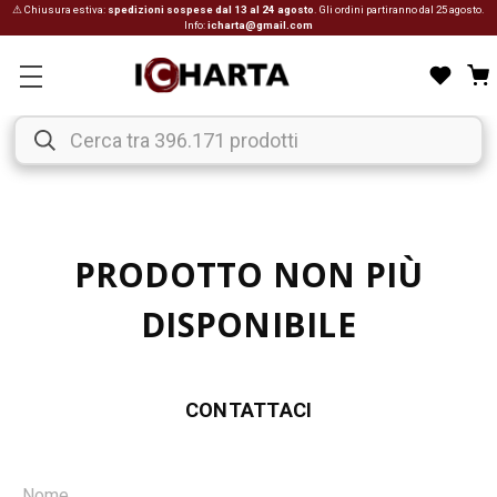
⚠ Chiusura estiva:
spedizioni sospese dal 13 al 24 agosto
. Gli ordini partiranno dal 25 agosto.
Info:
icharta@gmail.com
PRODOTTO NON PIÙ
DISPONIBILE
CONTATTACI
Nome