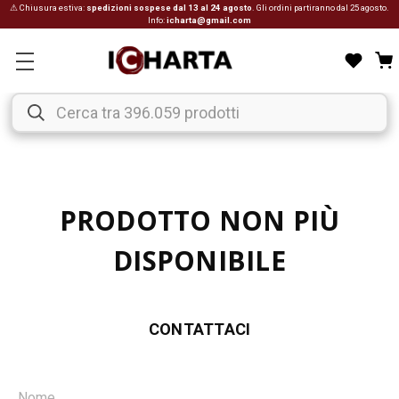
⚠ Chiusura estiva:
spedizioni sospese dal 13 al 24 agosto
. Gli ordini partiranno dal 25 agosto.
Info:
icharta@gmail.com
PRODOTTO NON PIÙ
DISPONIBILE
CONTATTACI
Nome