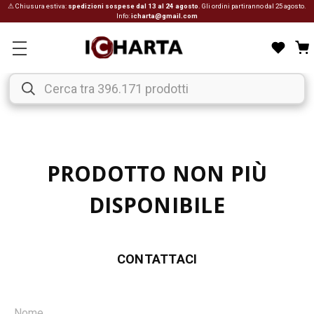
⚠ Chiusura estiva:
spedizioni sospese dal 13 al 24 agosto
. Gli ordini partiranno dal 25 agosto.
Info:
icharta@gmail.com
PRODOTTO NON PIÙ
DISPONIBILE
CONTATTACI
Nome