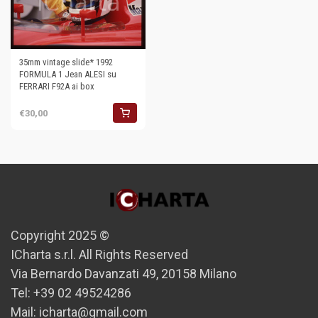
35mm vintage slide* 1992
FORMULA 1 Jean ALESI su
FERRARI F92A ai box
€30,00
Copyright 2025 ©
ICharta s.r.l. All Rights Reserved
Via Bernardo Davanzati 49, 20158 Milano
Tel: +39 02 49524286
Mail: icharta@gmail.com