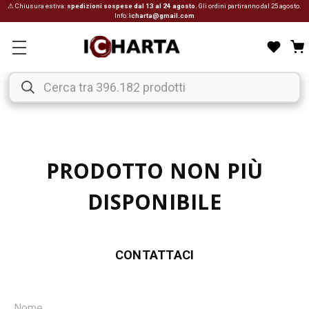
⚠ Chiusura estiva:
spedizioni sospese dal 13 al 24 agosto
. Gli ordini partiranno dal 25 agosto.
Info:
icharta@gmail.com
PRODOTTO NON PIÙ
DISPONIBILE
CONTATTACI
Nome