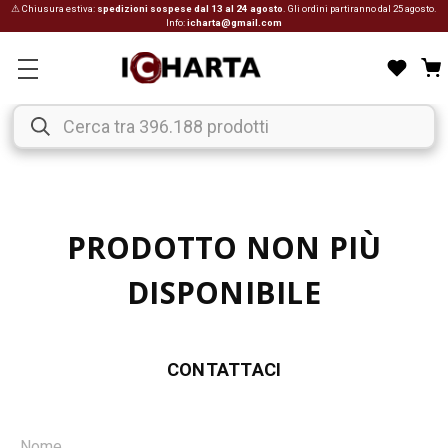
⚠ Chiusura estiva:
spedizioni sospese dal 13 al 24 agosto
. Gli ordini partiranno dal 25 agosto.
Info:
icharta@gmail.com
PRODOTTO NON PIÙ
DISPONIBILE
CONTATTACI
Nome