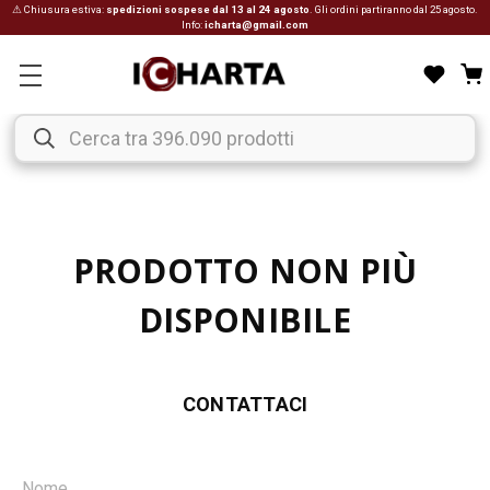
⚠ Chiusura estiva:
spedizioni sospese dal 13 al 24 agosto
. Gli ordini partiranno dal 25 agosto.
Info:
icharta@gmail.com
PRODOTTO NON PIÙ
DISPONIBILE
CONTATTACI
Nome