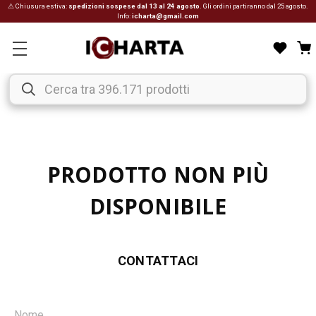
⚠ Chiusura estiva:
spedizioni sospese dal 13 al 24 agosto
. Gli ordini partiranno dal 25 agosto.
Info:
icharta@gmail.com
PRODOTTO NON PIÙ
DISPONIBILE
CONTATTACI
Nome