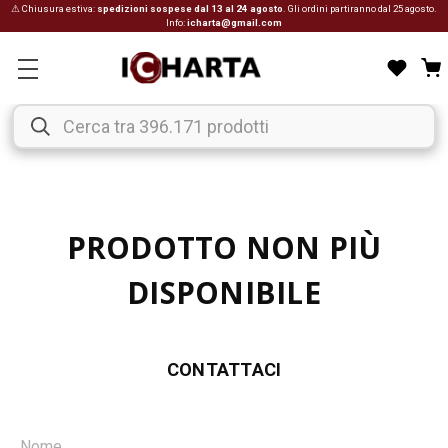
⚠ Chiusura estiva:
spedizioni sospese dal 13 al 24 agosto
. Gli ordini partiranno dal 25 agosto.
Info:
icharta@gmail.com
PRODOTTO NON PIÙ
DISPONIBILE
CONTATTACI
Nome