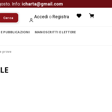
agosto. Info:
icharta@gmail.com
Accedi
o
Registra
Cerca
I E PUBBLICAZIONI
MANOSCRITTI E LETTERE
le prove
LE