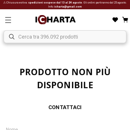
⚠ Chiusura estiva:
spedizioni sospese dal 13 al 24 agosto
. Gli ordini partiranno dal 25 agosto.
Info:
icharta@gmail.com
PRODOTTO NON PIÙ
DISPONIBILE
CONTATTACI
Nome