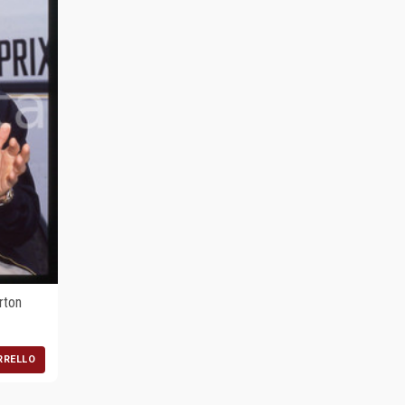
rton
RRELLO