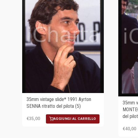
35mm vintage slide* 1991 Ayrton
35mm vi
SENNA ritratto del pilota (5)
MONTEC
del pilo
€35,00
AGGIUNGI AL CARRELLO
€40,00